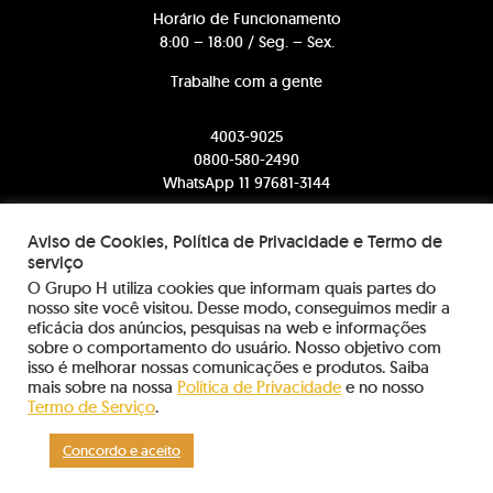
Horário de Funcionamento
8:00 – 18:00 / Seg. – Sex.
Trabalhe com a gente
4003-9025
0800-580-2490
WhatsApp 11 97681-3144
comercial@somosh.com.br
Aviso de Cookies, Política de Privacidade e Termo de
serviço
contato@somosh.com.br
O Grupo H utiliza cookies que informam quais partes do
nosso site você visitou. Desse modo, conseguimos medir a
eficácia dos anúncios, pesquisas na web e informações
sobre o comportamento do usuário. Nosso objetivo com
sac@somosh.com.br
isso é melhorar nossas comunicações e produtos. Saiba
mais sobre na nossa
Política de Privacidade
e no nosso
Informações sobre dados coletados
Termo de Serviço
.
Concordo e aceito