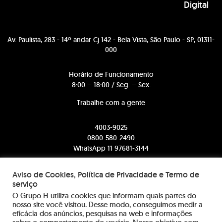
Digital
Av. Paulista, 283 - 14º andar Cj 142 - Bela Vista, São Paulo - SP, 01311-
000
Horário de Funcionamento
8:00 – 18:00 / Seg. – Sex.
Trabalhe com a gente
4003-9025
0800-580-2490
WhatsApp 11 97681-3144
comercial@somosh.com.br
Aviso de Cookies, Política de Privacidade e Termo de
serviço
contato@somosh.com.br
O Grupo H utiliza cookies que informam quais partes do
nosso site você visitou. Desse modo, conseguimos medir a
eficácia dos anúncios, pesquisas na web e informações