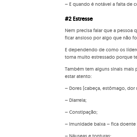
– E quando é notável a falta de 
#2 Estresse
Nem precisa falar que a pessoa q
ficar ansioso por algo que não fo
E dependendo de como os líderes
torna muito estressado porque te
Também tem alguns sinais mais 
estar atento:
– Dores (cabeça, estômago, dor n
– Diarreia;
– Constipação;
– Imunidade baixa – fica doente
– Náuseas e tonturas;