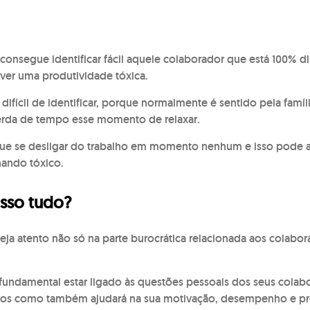
consegue identificar fácil aquele colaborador que está 100% dis
er uma produtividade tóxica.
is difícil de identificar, porque normalmente é sentido pela fam
rda de tempo esse momento de relaxar.
e se desligar do trabalho em momento nenhum e isso pode at
nando tóxico.
isso tudo?
eja atento não só na parte burocrática relacionada aos colabo
fundamental estar ligado às questões pessoais dos seus cola
á-los como também ajudará na sua motivação, desempenho e pr