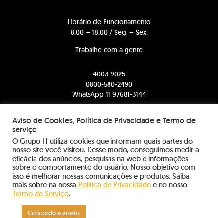
Horário de Funcionamento
8:00 – 18:00 / Seg. – Sex.
Trabalhe com a gente
4003-9025
0800-580-2490
WhatsApp 11 97681-3144
comercial@somosh.com.br
Aviso de Cookies, Política de Privacidade e Termo de
serviço
contato@somosh.com.br
O Grupo H utiliza cookies que informam quais partes do
nosso site você visitou. Desse modo, conseguimos medir a
eficácia dos anúncios, pesquisas na web e informações
sobre o comportamento do usuário. Nosso objetivo com
sac@somosh.com.br
isso é melhorar nossas comunicações e produtos. Saiba
mais sobre na nossa
Política de Privacidade
e no nosso
Informações sobre dados coletados
Termo de Serviço
.
Concordo e aceito