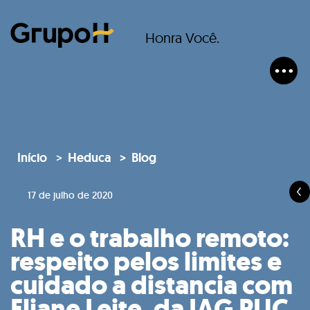
Honra Você.
Início
Heduca
Blog
17 de julho de 2020
RH e o trabalho remoto:
respeito pelos limites e
cuidado a distancia com
Eliane Leite, da IAG PUC