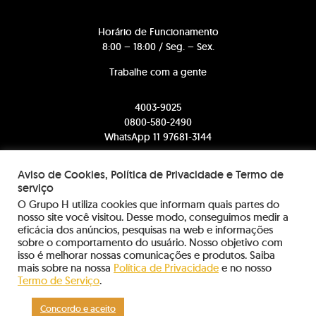
Horário de Funcionamento
8:00 – 18:00 / Seg. – Sex.
Trabalhe com a gente
4003-9025
0800-580-2490
WhatsApp 11 97681-3144
comercial@somosh.com.br
Aviso de Cookies, Política de Privacidade e Termo de
serviço
contato@somosh.com.br
O Grupo H utiliza cookies que informam quais partes do
nosso site você visitou. Desse modo, conseguimos medir a
eficácia dos anúncios, pesquisas na web e informações
sobre o comportamento do usuário. Nosso objetivo com
sac@somosh.com.br
isso é melhorar nossas comunicações e produtos. Saiba
mais sobre na nossa
Política de Privacidade
e no nosso
Informações sobre dados coletados
Termo de Serviço
.
Concordo e aceito