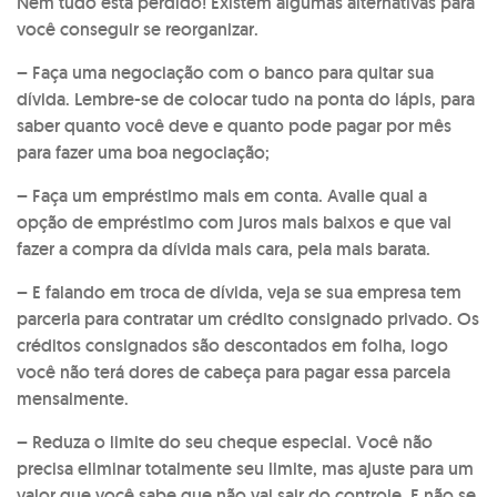
Nem tudo está perdido! Existem algumas alternativas para
você conseguir se reorganizar.
– Faça uma negociação com o banco para quitar sua
dívida. Lembre-se de colocar tudo na ponta do lápis, para
saber quanto você deve e quanto pode pagar por mês
para fazer uma boa negociação;
– Faça um empréstimo mais em conta. Avalie qual a
opção de empréstimo com juros mais baixos e que vai
fazer a compra da dívida mais cara, pela mais barata.
– E falando em troca de dívida, veja se sua empresa tem
parceria para contratar um crédito consignado privado. Os
créditos consignados são descontados em folha, logo
você não terá dores de cabeça para pagar essa parcela
mensalmente.
– Reduza o limite do seu cheque especial. Você não
precisa eliminar totalmente seu limite, mas ajuste para um
valor que você sabe que não vai sair do controle. E não se