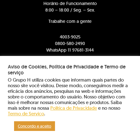
Horário de Funcionamento
8:00 – 18:00 / Seg. – Sex.
Trabalhe com a gente
4003-9025
0800-580-2490
WhatsApp 11 97681-3144
comercial@somosh.com.br
Aviso de Cookies, Política de Privacidade e Termo de
serviço
contato@somosh.com.br
O Grupo H utiliza cookies que informam quais partes do
nosso site você visitou. Desse modo, conseguimos medir a
eficácia dos anúncios, pesquisas na web e informações
sobre o comportamento do usuário. Nosso objetivo com
sac@somosh.com.br
isso é melhorar nossas comunicações e produtos. Saiba
mais sobre na nossa
Política de Privacidade
e no nosso
Informações sobre dados coletados
Termo de Serviço
.
Concordo e aceito